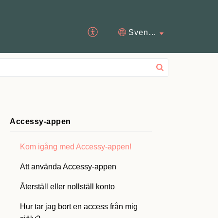
Svenska
Accessy-appen
Kom igång med Accessy-appen!
Att använda Accessy-appen
Återställ eller nollställ konto
Hur tar jag bort en access från mig