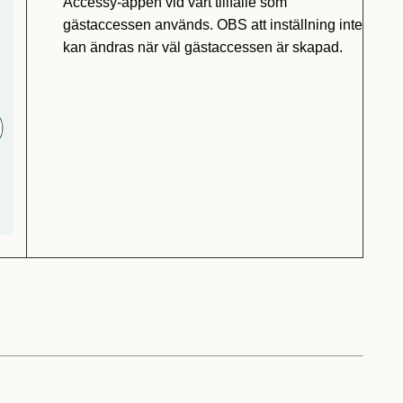
Accessy-appen vid vart tillfälle som
gästaccessen används. OBS att inställning inte
kan ändras när väl gästaccessen är skapad.